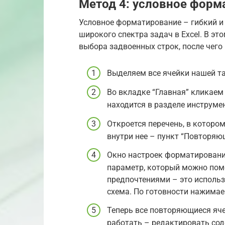
Метод 4: условное форм
Условное форматирование – гибкий и
широкого спектра задач в Excel. В э
выбора задвоенных строк, после чег
Выделяем все ячейки нашей т
Во вкладке “Главная” кликаем
находится в разделе инструмен
Откроется перечень, в которо
внутри нее – пункт “Повторяю
Окно настроек форматировани
параметр, который можно пом
предпочтениями – это исполь
схема. По готовности нажимае
Теперь все повторяющиеся яче
работать – редактировать со