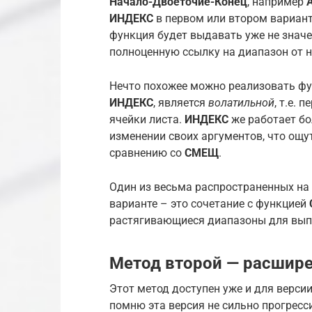
Начало-Двоеточие-Конец
, например
ИНДЕКС
в первом или втором вариант
функция будет выдавать уже не значе
полноценную ссылку на диапазон от 
Нечто похожее можно реализовать ф
ИНДЕКС
, является
волатильной
, т.е.
ячейки листа.
ИНДЕКС
же работает бо
изменении своих аргументов, что ощу
сравнению со
СМЕЩ
.
Один из весьма распространенных на
варианте – это сочетание с функцией
растягивающиеся диапазоны для выпа
Метод второй — расшир
Этот метод доступен уже и для версии
помню эта версия не сильно прогресс