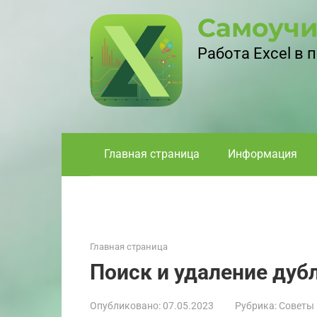
Перейти
Самоучи
к
контенту
Работа Excel в
Главная страница
Информация
Главная страница
Поиск и удаление дубл
Опубликовано:
07.05.2023
Рубрика:
Советы