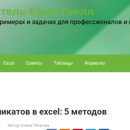
тель Брин Гвелл
 примерах и задачах для профессионалов и
Excel
Советы
Таблицы
Формулы
икатов в excel: 5 методов
Автор:
Елена Петрова