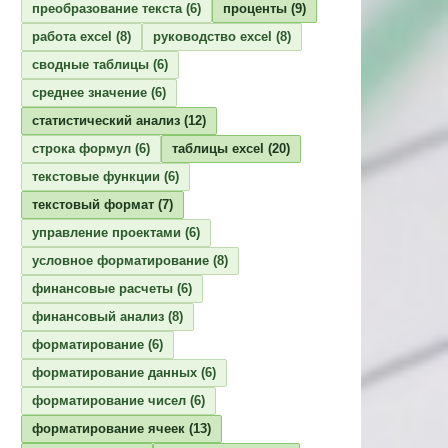
преобразование текста
(6)
проценты
(9)
работа excel
(8)
руководство excel
(8)
сводные таблицы
(6)
среднее значение
(6)
статистический анализ
(12)
строка формул
(6)
таблицы excel
(20)
текстовые функции
(6)
текстовый формат
(7)
управление проектами
(6)
условное форматирование
(8)
финансовые расчеты
(6)
финансовый анализ
(8)
форматирование
(6)
форматирование данных
(6)
форматирование чисел
(6)
форматирование ячеек
(13)