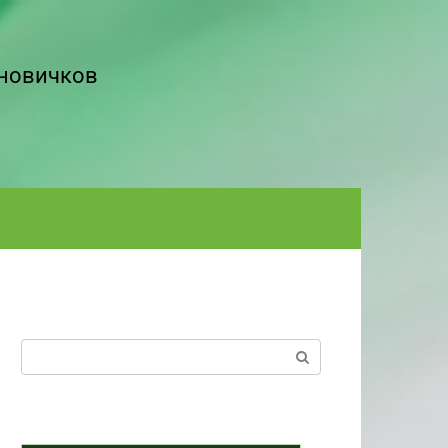
 новичков
Поиск: