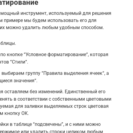
атирование
 мощный инструмент, используемый для решения
том примере мы будем использовать его для
о их можно удалить любым удобным способом.
аблицы.
 по кнопке “Условное форматирование“, которая
тов “Стили“.
м выбираем группу “Правила выделения ячеек“, а
щиеся значения“.
я оставляем без изменений. Единственный его
енять в соответствии с собственными цветовыми
зуемая для заливки выделяемых строк цветовая
м кнопку ОК.
йки в таблице “подсвечены”, и с ними можно
держимое или удалить строки целиком любым