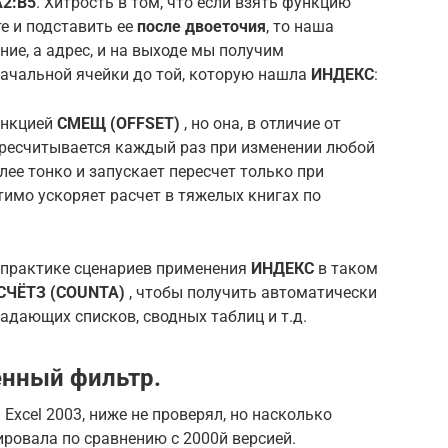
A2:B5
. Хитрость в том, что если взять функцию
е и подставить ее
после двоеточия
, то наша
ние, а адрес, и на выходе мы получим
начальной ячейки до той, которую нашла
ИНДЕКС
:
ункцией
СМЕЩ (OFFSET)
, но она, в отличие от
 пересчитывается каждый раз при изменении любой
лее тонко и запускает пересчет только при
тимо ускоряет расчет в тяжелых книгах по
 практике сценариев применения
ИНДЕКС
в таком
СЧЁТЗ (COUNTA)
, чтобы получить автоматически
дающих списков, сводных таблиц и т.д.
енный фильтр.
 Excel 2003, ниже не проверял, но насколько
ировала по сравнению с 2000й версией.