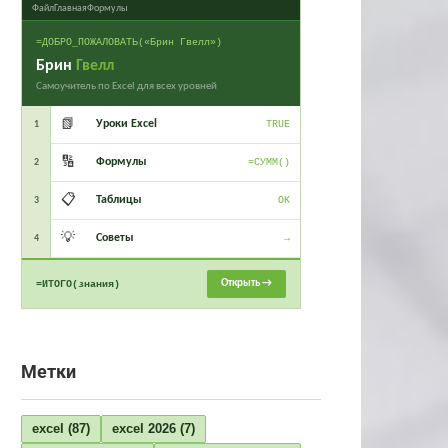
Файл
Главная
Формулы
=ДОБРО_ПОЖАЛОВАТЬ(«Брин Гвелл»)
Брин
Гвелл
Самоучитель по Excel для всех уровней
📗
Уроки Excel
1
TRUE
🔢
Формулы
2
=СУММ()
📋
Таблицы
3
OK
💡
Советы
4
→
Открыть →
=ИТОГО(знания)
Метки
excel
(87)
excel 2026
(7)