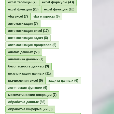
excel таблицы
(7)
excel формулы
(43)
excel функции
(28)
excel функция
(10)
vba excel
(7)
vba макросы
(6)
автоматизация
(7)
автоматизация excel
(17)
автоматизация задач
(8)
автоматизация процессов
(6)
анализ данных
(59)
аналитика данных
(7)
безопасность данных
(9)
визуализация данных
(11)
вычисления excel
(9)
защита данных
(6)
логические функции
(6)
математические операции
(7)
обработка данных
(36)
обработка информации
(9)