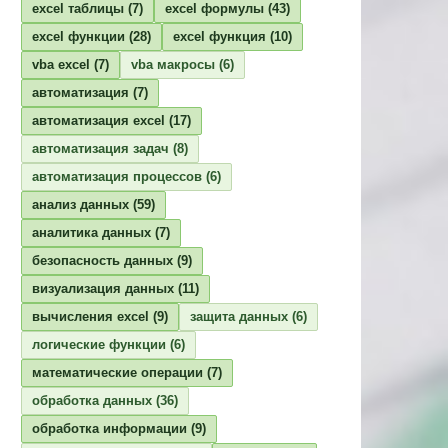
excel таблицы
(7)
excel формулы
(43)
excel функции
(28)
excel функция
(10)
vba excel
(7)
vba макросы
(6)
автоматизация
(7)
автоматизация excel
(17)
автоматизация задач
(8)
автоматизация процессов
(6)
анализ данных
(59)
аналитика данных
(7)
безопасность данных
(9)
визуализация данных
(11)
вычисления excel
(9)
защита данных
(6)
логические функции
(6)
математические операции
(7)
обработка данных
(36)
обработка информации
(9)