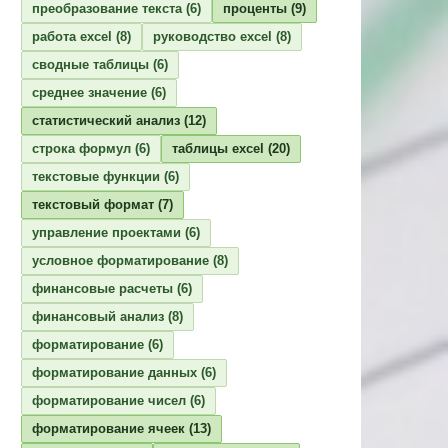
преобразование текста
(6)
проценты
(9)
работа excel
(8)
руководство excel
(8)
сводные таблицы
(6)
среднее значение
(6)
статистический анализ
(12)
строка формул
(6)
таблицы excel
(20)
текстовые функции
(6)
текстовый формат
(7)
управление проектами
(6)
условное форматирование
(8)
финансовые расчеты
(6)
финансовый анализ
(8)
форматирование
(6)
форматирование данных
(6)
форматирование чисел
(6)
форматирование ячеек
(13)