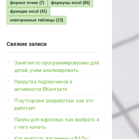
формат ячеек
(7)
формулы excel
(66)
функции excel
(41)
электронные таблицы
(13)
Свежие записи
Занятия по программированию для
детей: учим анализировать
Накрутка подписчиков и
активности ВКонтакте
IT-аутсорсинг разработки: как это
работает
Пазлы для взрослых: как выбрать и
с чего начать
Как выбрать витамины и БАДы: