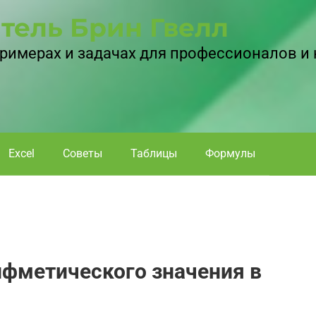
тель Брин Гвелл
 примерах и задачах для профессионалов и
Excel
Советы
Таблицы
Формулы
ифметического значения в