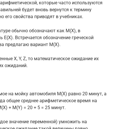
 арифметической, которые часто используются
авильней будет вновь вернутся к термину
о его свойства приводят в учебниках.
туре обычно обозначают как M(X), в
 E(X). Встречается обозначение греческой
ва предлагаю вариант M(X).
енные X, Y, Z, то математическое ожидание их
их ожиданий.
мое на мойку автомобиля M(X) равно 20 минут, а
огда общее среднее арифметическое время на
X) + M(Y) = 20 + 5 = 25 минут.
аждое значение переменной) умножить на
ическое ожидание такой величины равно