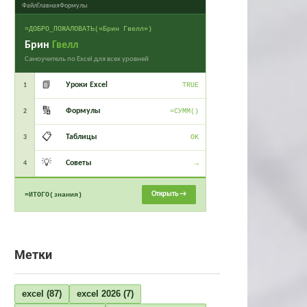
Файл
Главная
Формулы
=ДОБРО_ПОЖАЛОВАТЬ(«Брин Гвелл»)
Брин
Гвелл
Самоучитель по Excel для всех уровней
📗
Уроки Excel
1
TRUE
🔢
Формулы
2
=СУММ()
📋
Таблицы
3
OK
💡
Советы
4
→
Открыть →
=ИТОГО(знания)
Метки
excel
(87)
excel 2026
(7)