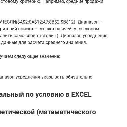
кстовому критерию. Например, средние продажи
АЧЕСЛИ($A$2:$A$12;A7;$B$2:$B$12). Диапазон –
ритерий поиска – ссылка на ячейку со словом
авить само слово «столы»). Диапазон усреднения
я данные для расчета среднего значения.
лучаем следующее значение:
иапазон усреднения указывать обязательно
льный по условию в EXCEL
етической (математического