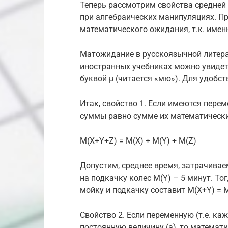
Теперь рассмотрим свойства средней
при алгебраических манипуляциях. Пр
математического ожидания, т.к. именн
Матожидание в русскоязычной литера
иностранных учебниках можно увидеть
буквой μ (читается «мю»). Для удобст
Итак, свойство 1. Если имеются перем
суммы равно сумме их математическ
M(X+Y+Z) = M(X) + M(Y) + M(Z)
Допустим, среднее время, затрачивае
на подкачку колес M(Y) – 5 минут. Т
мойку и подкачку составит M(X+Y) = M(
Свойство 2. Если переменную (т.е. к
постоянную величину (a), то математ