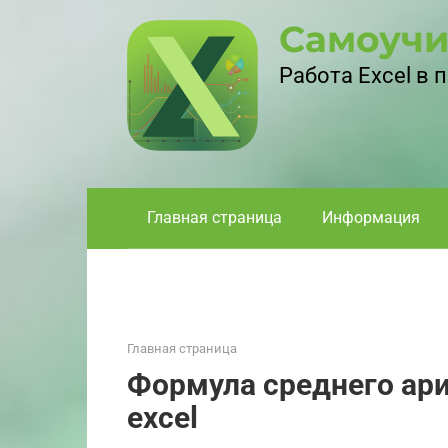
Перейти
Самоучи
к
контенту
Работа Excel в
Главная страница
Информация
Главная страница
Формула среднего ар
excel