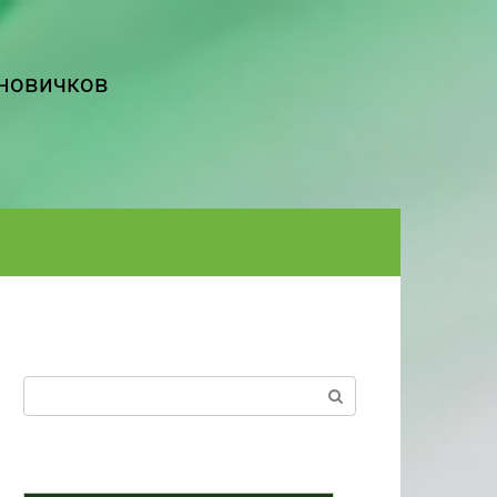
 новичков
Поиск: