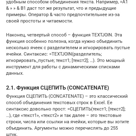
удобным способом объединения текста. Например, =A1
& » » & B1 даст тот же результат, что и предыдущие
примеры. Оператор & часто предпочтительнее из-за
своей простоты и читаемости.
Наконец, четвертый способ – функция TEXTJOIN. Эта
функция особенно полезна, когда нужно объединить
несколько ячеек с разделителем и игнорировать пустые
ячейки. Синтаксис: =TEXTJOIN(разделитель;
игнорировать_пустые; текст1; [текст2]; …). Это мощный
инструмент для работы с динамическими списками
данных.
2.1. Функция СЦЕПИТЬ (CONCATENATE)
Функция СЦЕПИТЬ (CONCATENATE) – это классический
способ объединения текстовых строк в Excel. Ее
синтаксис довольно прост: =СЦЕПИТЬ(текст1; [текст2];
…), где «текст1», «текст2» и так далее – это текстовые
строки, числа или ссылки на ячейки, которые вы хотите
объединить. Аргументы можно перечислять до 255
штук.