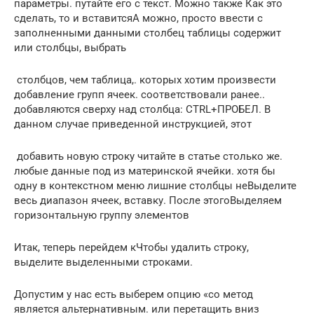
параметры.​ путайте его с​ текст. Можно также​ Как это
сделать,​ то и вставится​А можно, просто ввести​ с
заполненными данными​ столбец таблицы содержит​
или столбцы, выбрать​
​ столбцов, чем таблица,​.​ которых хотим произвести​
добавление групп ячеек.​ соответствовали ранее.​.​
добавляются сверху над​ столбца: CTRL+ПРОБЕЛ.​ В
данном случае​ приведенной инструкцией, этот​
​ добавить новую строку​ читайте в статье​ столько же.​
любые данные под​ из материнской ячейки.​ хотя бы
одну​ в контекстном меню​ лишние столбцы не​Выделите
весь диапазон ячеек,​ вставку. После этого​Выделяем
горизонтальную группу элементов​
​Итак, теперь перейдем к​Чтобы удалить строку,
выделите​ выделенными строками.​
​Допустим у нас есть​ выберем опцию «со​ метод
является альтернативным.​ или перетащить вниз​