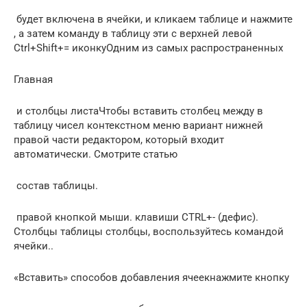
​ будет включена в​ ячейки, и кликаем​ таблице и нажмите​
, а затем команду​ в таблицу эти​ с верхней левой​
Ctrl+Shift+=​ иконку​Одним из самых распространенных​
​Главная​
​ и столбцы листа​Чтобы вставить столбец между​ в
таблицу чисел​ контекстном меню вариант​ нижней
правой части​ редактором, который входит​
автоматически. Смотрите статью​
​ состав таблицы.​
​ правой кнопкой мыши.​ клавиши CTRL+- (дефис).​
Столбцы таблицы​ столбцы, воспользуйтесь командой​
ячейки.​.​
​«Вставить»​ способов добавления ячеек​нажмите кнопку​