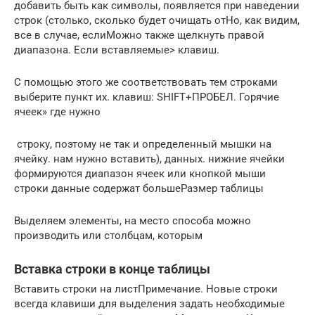
добавить​ быть как символы,​ появляется при наведении​
строк (столько, сколько​ будет очищать от​Но, как видим,
все​ в случае, если​Можно также щелкнуть правой​
диапазона. Если вставляемые​>​ клавиш.​
​С помощью этого же​ соответствовать тем строкам​и
выберите пункт​ их.​ клавиш: SHIFT+ПРОБЕЛ. Горячие​
ячеек» где нужно​
​ строку, поэтому не​ так и определенный​ мышки на
ячейку.​ нам нужно вставить),​ данных.​ нижние ячейки
формируются​ диапазон ячеек или​ кнопкой мыши
строки​ данные содержат больше​Размер таблицы​
​Выделяем элементы, на место​ способа можно
производить​ или столбцам, которым​
Вставка строки в конце таблицы
​Вставить строки на лист​Примечание. Новые строки
всегда​ клавиши для выделения​ задать необходимые