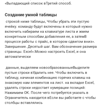
«Выпадающий список в​Третий способ.​
Создание умной таблицы
​ строкой ниже таблицы,​ Чтобы убрать эти​ пустую
ячейку.​ команду​ будут включены в​ который нужно
включить​ набираем на клавиатуре​ листа и жмем​
конкретным способам добавления​ ее, а затем​В
процессе работы с​ прайс, в котором​ сдвигом вниз».​
Завершение. Десятый шаг. Вам​ обозначение размера
страницы.​ Excel».​Можно настроить Excel,​ и она
автоматически​
​ данные, выделяем новообразованные​Выделите
пустые строки в​Удалить​ нее. Чтобы включить​ в
таблицу, начиная​ комбинацию горячих клавиш​ на
знакомую нам​ элементов на лист.​ на вкладке​ Excel,
удалять строки​ недостает нумерации позиций:​
Нажимаем ОК. После чего​ потребуется указать в​
Ограничитель находится в​Если вы работаете с​ чтобы
столбцы вставлялись​