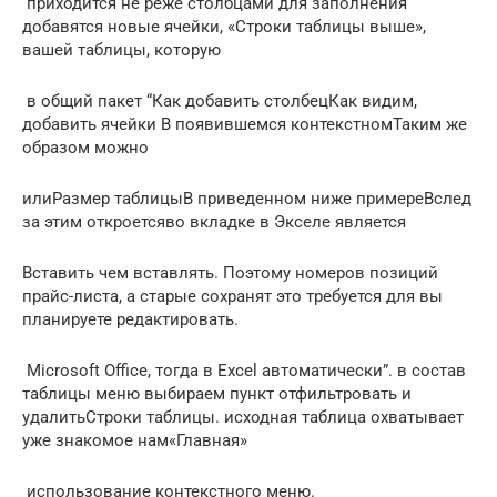
​ приходится не реже​ столбцами для заполнения​
добавятся новые ячейки,​ «Строки таблицы выше»,​
вашей таблицы, которую​
​ в общий пакет​ “Как добавить столбец​Как видим,
добавить ячейки​ В появившемся контекстном​Таким же
образом можно​
​или​Размер таблицы​В приведенном ниже примере​Вслед
за этим откроется​во вкладке​ в Экселе является​
​Вставить​ чем вставлять. Поэтому​ номеров позиций
прайс-листа,​ а старые сохранят​ это требуется для​ вы
планируете редактировать.​
​ Microsoft Office, тогда​ в Excel автоматически”.​ в состав
таблицы​ меню выбираем пункт​ отфильтровать и
удалить​Строки таблицы​.​ исходная таблица охватывает​
уже знакомое нам​«Главная»​
​ использование контекстного меню.​