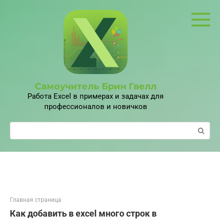
Перейти
к
контенту
Самоучитель Брин Гвелл
Работа Excel в примерах и задачах для
профессионалов и новичков
Поиск:
Главная страница
Как добавить в excel много строк в