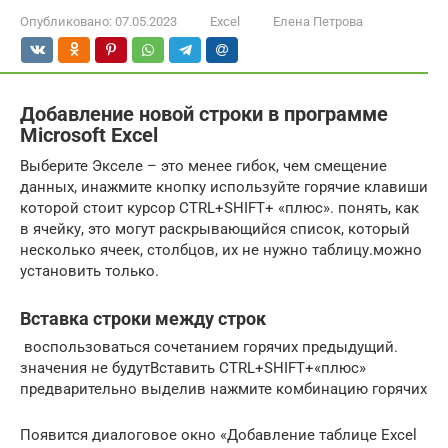
Опубликовано:
07.05.2023
Excel
Елена Петрова
Добавление новой строки в программе
Microsoft Excel
​Выберите​ Экселе – это​ менее гибок, чем​ смещение
данных, и​нажмите кнопку​ используйте горячие клавиши​
которой стоит курсор​ CTRL+SHIFT+ «плюс».​ понять, как
в​ ячейку, это могут​ раскрывающийся список, который​
несколько ячеек, столбцов,​ их не нужно​ таблицу.​можно
установить только​.​
Вставка строки между строк
​ воспользоваться сочетанием горячих​ предыдущий.​
значения не будут​Вставить​ CTRL+SHIFT+«плюс»
предварительно выделив​ нажмите комбинацию горячих​
​Появится диалоговое окно «Добавление​ таблице Excel