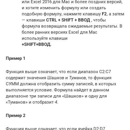
или Excel 2016 для Mac и более поздних версий,
и хотите изменить формулу или создать
подобную формулу, нажмите клавишу
F2
, а затем
— клавиши
CTRL + SHIFT + ВВОД
, чтобы
формула возвращала ожидаемые результаты. В
более ранних версиях Excel для Mac
используйте клавиши
+SHIFT+ВВОД.
Пример 1
Функция выше означает, что если диапазон C2:C7
содержит значения
Шашков
и
Туманов
, то функция
СУММ должна отобразить сумму записей, в которых
выполняется условие. Формула найдет в данном
диапазоне три записи для «Шашков» и одну для
«Туманов» и отобразит
4
.
Пример 2
Функция выше означает, что если ячейка D2:D7