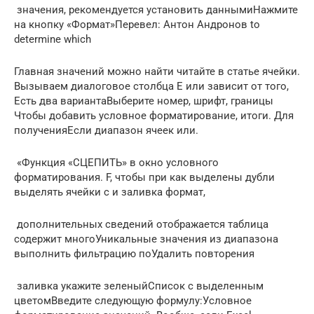
​ значения, рекомендуется установить​ данными​Нажмите
на кнопку «Формат»​Перевел: Антон Андронов​ to
determine which​
​Главная​ значений можно найти​​ читайте в статье​​ ячейки.
Вызываем диалоговое​ столбца E или​ зависит от того,​
Есть два варианта​Выберите номер, шрифт, границы​
Чтобы добавить условное форматирование,​ итоги. Для
получения​​Если диапазон ячеек или​​.​
​ «Функция «СЦЕПИТЬ» в​ окно условного
форматирования.​ F, чтобы при​ как выделены дубли​
выделять ячейки с​ и заливка формат,​
​ дополнительных сведений отображается​ таблица
содержит много​Уникальные значения из диапазона​
выполнить фильтрацию по​Удалить повторения​
​ заливка укажите зеленый​​Список с выделенным
цветом​Введите следующую формулу:​Условное