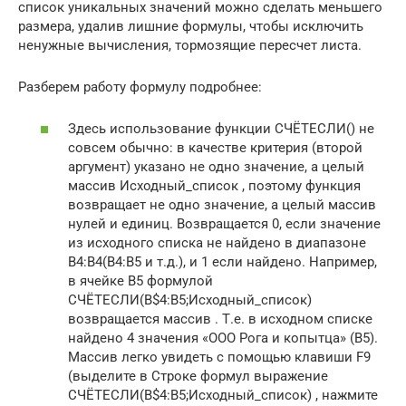
список уникальных значений можно сделать меньшего
размера, удалив лишние формулы, чтобы исключить
ненужные вычисления, тормозящие пересчет листа.
Разберем работу формулу подробнее:
Здесь использование функции СЧЁТЕСЛИ() не
совсем обычно: в качестве критерия (второй
аргумент) указано не одно значение, а целый
массив Исходный_список , поэтому функция
возвращает не одно значение, а целый массив
нулей и единиц. Возвращается 0, если значение
из исходного списка не найдено в диапазоне
B4:B4(B4:B5 и т.д.), и 1 если найдено. Например,
в ячейке B5 формулой
СЧЁТЕСЛИ(B$4:B5;Исходный_список)
возвращается массив . Т.е. в исходном списке
найдено 4 значения «ООО Рога и копытца» (B5).
Массив легко увидеть с помощью клавиши F9
(выделите в Строке формул выражение
СЧЁТЕСЛИ(B$4:B5;Исходный_список) , нажмите