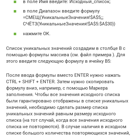
в поле Имя введите: Исходный_список;
в поле Диапазон введите формулу
=СМЕЩ(УникальныеЗначения!$A$5;;;
СЧЁТЗ(УникальныеЗначения!$A$5:$A$30))
нажмите ОК.
Список уникальных значений создадим в столбце B с
помощью формулы массива (см. файл примера ). Для
этого введите следующую формулу в ячейку B5:
После ввода формулы вместо ENTER нужно нажать
CTRL + SHIFT + ENTER. Затем нужно скопировать
формулу вниз, например, с помощью Маркера
заполнения. Чтобы все значения исходного списка
были гарантировано отображены в списке уникальных
значений, необходимо сделать размер списка
уникальных значений равным размеру исходного
списка (на тот случай, когда все значения исходного
списка не повторяются). В случае наличия в исходном
списке большого количества повторяющихся значений,