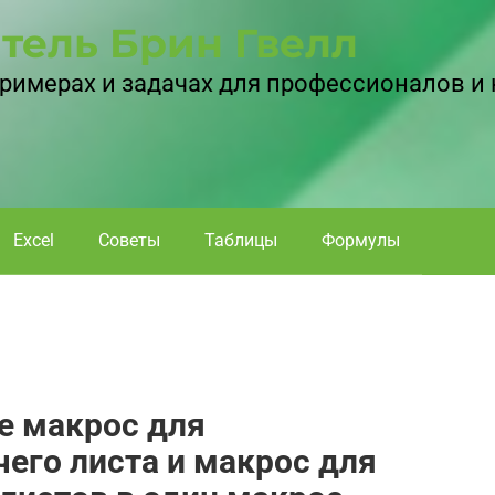
тель Брин Гвелл
 примерах и задачах для профессионалов и
Excel
Советы
Таблицы
Формулы
те макрос для
его листа и макрос для