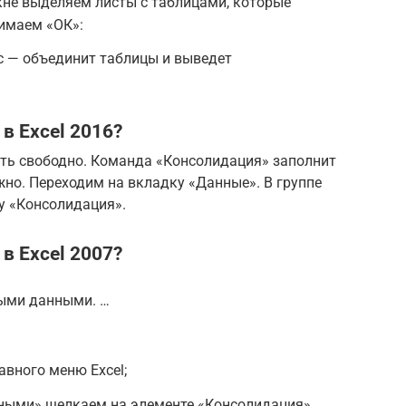
не выделяем листы с таблицами, которые
имаем «ОК»:
 — объединит таблицы и выведет
в Excel 2016?
ыть свободно. Команда «Консолидация» заполнит
жно. Переходим на вкладку «Данные». В группе
у «Консолидация».
в Excel 2007?
ыми данными. …
вного меню Excel;
нными» щелкаем на элементе «Консолидация»