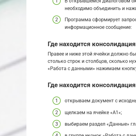
В открывшемся диалоговом ок
необходимо объединить и наж
Программа сформирует запрос
информационное сообщение:
Где находится консолидация 
Правее и ниже этой ячейки должно б
столько строк и столбцов, сколько ну
«Работа с данными» нажимаем кнопк
Где находится консолидация 
открываем документ с исходн
щелкаем на ячейке «A1»;
выбираем раздел «Данные» гла
в группе иконок «Работа с да