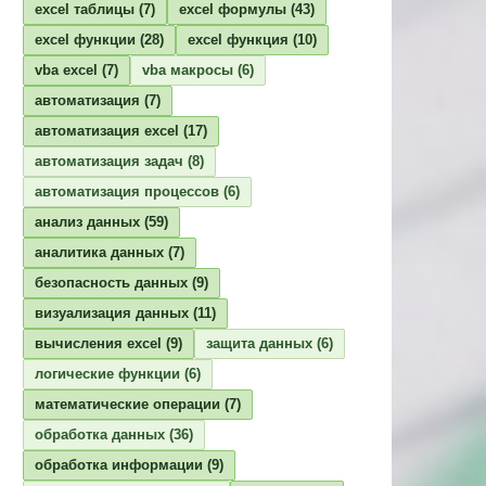
excel таблицы
(7)
excel формулы
(43)
excel функции
(28)
excel функция
(10)
vba excel
(7)
vba макросы
(6)
автоматизация
(7)
автоматизация excel
(17)
автоматизация задач
(8)
автоматизация процессов
(6)
анализ данных
(59)
аналитика данных
(7)
безопасность данных
(9)
визуализация данных
(11)
вычисления excel
(9)
защита данных
(6)
логические функции
(6)
математические операции
(7)
обработка данных
(36)
обработка информации
(9)