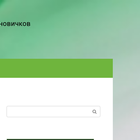
 новичков
Поиск: