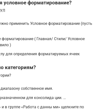
я условное форматирование?
МУЛ
нужно применить Условное форматирование (пусть
 форматирование ( Главная/ Стили/ Условное
вило )
лу для определения форматируемых ячеек
по категориям?
гории?
 диапазону собственное имя.
едназначенном для консолида ции. …
 и в группе «Работа с данны ми» щелкните по