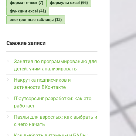
формат ячеек
(7)
формулы excel
(66)
функции excel
(41)
электронные таблицы
(13)
Свежие записи
Занятия по программированию для
детей: учим анализировать
Накрутка подписчиков и
активности ВКонтакте
IT-аутсорсинг разработки: как это
работает
Пазлы для взрослых: как выбрать и
с чего начать
Как выбрать витамины и БАДы: