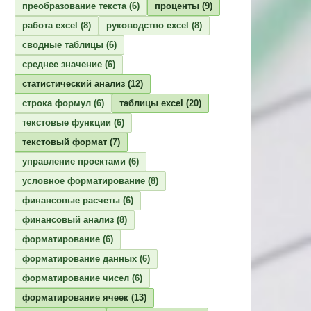
преобразование текста
(6)
проценты
(9)
работа excel
(8)
руководство excel
(8)
сводные таблицы
(6)
среднее значение
(6)
статистический анализ
(12)
строка формул
(6)
таблицы excel
(20)
текстовые функции
(6)
текстовый формат
(7)
управление проектами
(6)
условное форматирование
(8)
финансовые расчеты
(6)
финансовый анализ
(8)
форматирование
(6)
форматирование данных
(6)
форматирование чисел
(6)
форматирование ячеек
(13)