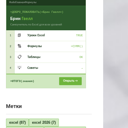
Файл
Главная
Формулы
=ДОБРО_ПОЖАЛОВАТЬ(«Брин Гвелл»)
Брин
Гвелл
Самоучитель по Excel для всех уровней
📗
Уроки Excel
1
TRUE
🔢
Формулы
2
=СУММ()
📋
Таблицы
3
OK
💡
Советы
4
→
Открыть →
=ИТОГО(знания)
Метки
excel
(87)
excel 2026
(7)