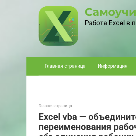
Перейти
Самоучи
к
контенту
Работа Excel в
Главная страница
Информация
Главная страница
Excel vba — объедини
переименования рабоч