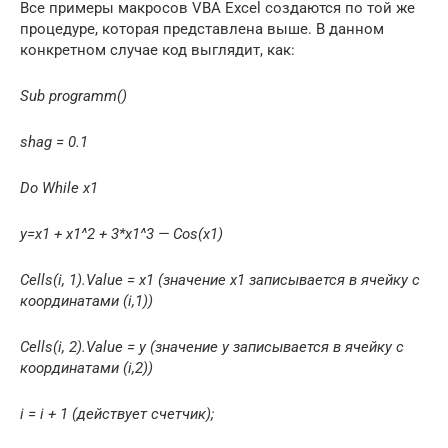
Все примеры макросов VBA Excel создаются по той же
процедуре, которая представлена выше. В данном
конкретном случае код выглядит, как:
Sub programm()
shag = 0.1
Do While x1
y=x1 + x1^2 + 3*x1^3 — Cos(x1)
Cells(i, 1).Value = x1 (значение x1 записывается в ячейку с
координатами (i,1))
Cells(i, 2).Value = y (значение y записывается в ячейку с
координатами (i,2))
i = i + 1 (действует счетчик);