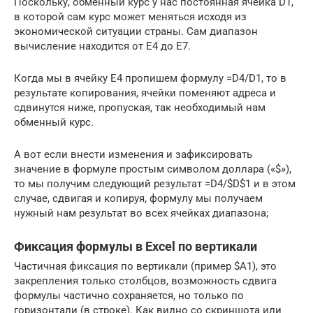
Поскольку, обменный курс у нас постоянная ячейка D1,
в которой сам курс может меняться исходя из
экономической ситуации страны. Сам диапазон
вычисление находится от E4 до E7.
Когда мы в ячейку Е4 пропишем формулу =D4/D1, то в
результате копирования, ячейки поменяют адреса и
сдвинутся ниже, пропуская, так необходимый нам
обменный курс.
А вот если внести изменения и зафиксировать
значение в формуле простым символом доллара («$»),
то мы получим следующий результат =D4/$D$1 и в этом
случае, сдвигая и копируя, формулу мы получаем
нужный нам результат во всех ячейках диапазона;
Фиксация формулы в Excel по вертикали
Частичная фиксация по вертикали (пример $A1), это
закрепления только столбцов, возможность сдвига
формулы частично сохраняется, но только по
горизонтали (в строке). Как видно со скриншота или