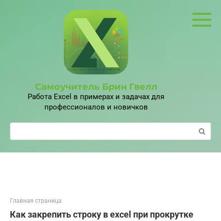
Перейти
к
контенту
Самоучитель Брин Гвелл
Работа Excel в примерах и задачах для
профессионалов и новичков
Поиск:
Главная страница
Как закрепить строку в excel при прокрутке