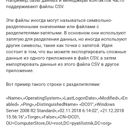
Например, базы данных и менеджеры контактов часто
поддерживают файлы CSV.
Эти файлы иногда могут называться символьно-
разделенными значениями или файлами с
разделителями-запятыми. В основном они используют
запятую для разделения данных, но иногда используют
другие символы, такие как точки с запятой. Идея
состоит в том, что вы можете экспортировать сложные
данные из одного приложения в файл CSV, а затем
импортировать данные из этого файла CSV в другое
приложение.
Вот пример такого строки с разделителями:
«Name»,»OperatingSystem»,»LastLogonDate»,»Modified»,»En
abled» ,»Ping»,»DistinguishedName» «DC01″,»Windows
Server 2008 R2 Standard»,»02.11.2018 6:14:02″, «21.12.2018
15:56:16″,»Torge»,»False»,»CN=DC01,
OU=ComputerStore,OU=root,DC=pyatilistnik,DC=org»