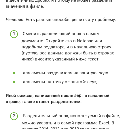
в десятичных дробях, и потому не может разделять
значения в файле.
Решения
. Есть разные способы решить эту проблему:
Сменить разделяющий знак в самом
документе. Откройте его в Notepad или
подобном редакторе, и в начальную строку
(пустую, все данные должны быть в строках
ниже) внесите указанный ниже текст:
для смены разделителя на запятую:
sep=,
для смены на точку с запятой:
sep=;
Иной символ, написанный после
sep=
в начальной
строке, также станет разделителем.
Разделительный знак, используемый в файле,
можно указать и в самой программе Excel. В
версиях 2016, 2013 или 2010 года для этого