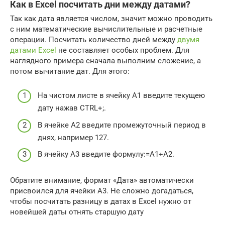
Как в Excel посчитать дни между датами?
Так как дата является числом, значит можно проводить
с ним математические вычислительные и расчетные
операции. Посчитать количество дней между
двумя
датами Excel
не составляет особых проблем. Для
наглядного примера сначала выполним сложение, а
потом вычитание дат. Для этого:
На чистом листе в ячейку А1 введите текущею
дату нажав CTRL+;.
В ячейке A2 введите промежуточный период в
днях, например 127.
В ячейку A3 введите формулу:=A1+A2.
Обратите внимание, формат «Дата» автоматически
присвоился для ячейки A3. Не сложно догадаться,
чтобы посчитать разницу в датах в Excel нужно от
новейшей даты отнять старшую дату