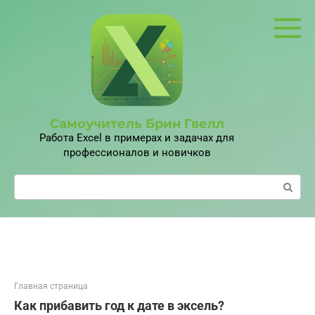
Перейти
к
контенту
Самоучитель Брин Гвелл
Работа Excel в примерах и задачах для
профессионалов и новичков
Поиск:
Главная страница
Как прибавить год к дате в эксель?