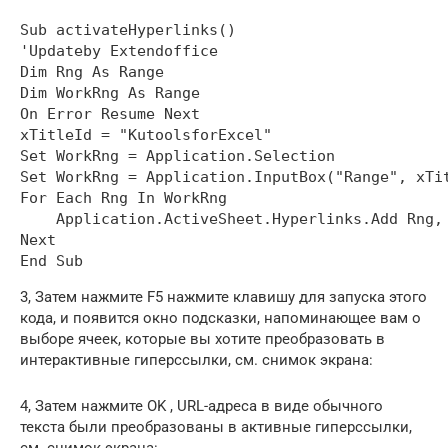
Sub activateHyperlinks()

'Updateby Extendoffice

Dim Rng As Range

Dim WorkRng As Range

On Error Resume Next

xTitleId = "KutoolsforExcel"

Set WorkRng = Application.Selection

Set WorkRng = Application.InputBox("Range", xTit
For Each Rng In WorkRng

    Application.ActiveSheet.Hyperlinks.Add Rng, 
Next

3, Затем нажмите F5 нажмите клавишу для запуска этого
кода, и появится окно подсказки, напоминающее вам о
выборе ячеек, которые вы хотите преобразовать в
интерактивные гиперссылки, см. снимок экрана:
4, Затем нажмите OK , URL-адреса в виде обычного
текста были преобразованы в активные гиперссылки,
см. снимок экрана: