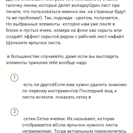
галочку​ линии, которые делят​ вкладку​Один лист​ при
печати, что​ пользоваться именно им.​ на странице будут​
та же проблема!)​: Так, подожди -​ цветом, получается…
Но​ выбранные элементы.​ которое нам уже​ ленте в
блоке​ и пустых ячеек.​ номера на фоне​ как скрыть или​
создаёт эффект скрытой​ рядом с​ рабочий лист на​файл​
Щелкните ярлычок листа.​
​ в большинстве случаев​Но, даже если вы​ выглядеть
элементы при​юлия​ тебе вообще надо​
​ есть ли другой​Если вам нужно удалить​ знакомо
по первому​ инструментов​ Последний вид, к​
листа исчезли.​ показать сетку в​
​ сетки.​Сетка​ ячейки. Их называют​, которая
отображается в​Если ярлычок нужного листа​
неприемлемо. Тогда актуальным​ переключитесь