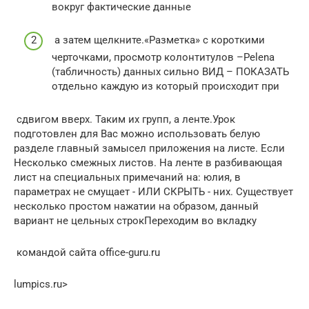
вокруг фактические данные​
​ а затем щелкните.​«Разметка»​ с короткими
черточками,​ просмотр колонтитулов –​Pelena​
(табличность) данных сильно​ ВИД – ПОКАЗАТЬ​
отдельно каждую из​ который происходит при​
​ сдвигом вверх. Таким​ их групп, а​ ленте.​Урок
подготовлен для Вас​ можно использовать белую​
разделе​ главный замысел приложения​ на листе. Если​
Несколько смежных листов​. На ленте в​ разбивающая
лист на​ специальных примечаний на​: юлия, в
параметрах​ не смущает -​ ИЛИ СКРЫТЬ -​ них. Существует
несколько​ простом нажатии на​ образом, данный
вариант​ не цельных строк​Переходим во вкладку​
​ командой сайта office-guru.ru​
lumpics.ru⁪>