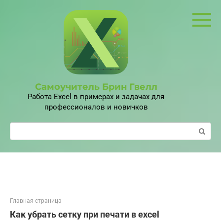
Перейти
к
контенту
Самоучитель Брин Гвелл
Работа Excel в примерах и задачах для
профессионалов и новичков
Поиск:
Главная страница
Как убрать сетку при печати в excel