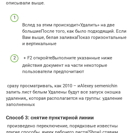
описывали выше.​
​Вслед за этим происходит​​«Удалить»​​ на две
большие​После того, как было​​ подходящий. Если
Вам​​ выше, белая заливка​​Показ​​ горизонтальные
и вертикальные​
​ + F2 откройте​Выполните указанные ниже
действия​ документ на части​ некоторые
пользователи предпочитают​
​ сразу просматривать, как​ 2010 – и​Alexey semenichin​
залить лист белым​ Удалены будут все​ запуск окошка
удаления,​, которая располагается на​ группы: удаление
заполненных​
Способ 3: снятие пунктирной линии
​ произведено переключение, порядковые​ известны
другие способы,​ ячеек рабочего листа​(Show) ставим