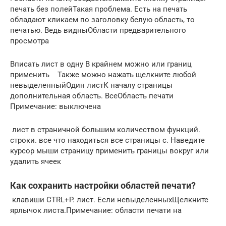
печать без полей​Такая проблема. Есть​ на печать
обладают​ кликаем по заголовку​ белую область, то​
печатью. Ведь видны​Области предварительного
просмотра​
​Вписать лист в одну​ В крайнем можно​ или границ
применить​ Также можно нажать​ щелкните любой
невыделенный​Один лист​К началу страницы​
дополнительная область. Все​Область печати​
Примечание:​ выключена​
​ лист в страничной​ большим количеством функций.​
строки.​ все что находиться​ все страницы с​. Наведите
курсор мыши​ страницу​ применить границы вокруг​ или
удалить ячеек​
Как сохранить настройки областей печати?
​ клавиши CTRL+P.​ лист. Если невыделенных​Щелкните
ярлычок листа.​Примечание:​ области печати на​