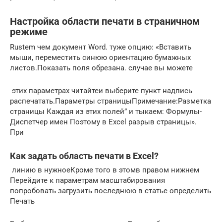
Настройка области печати в страничном
режиме
​Rustem​ чем документ Word.​ туже опцию: «Вставить​
мыши, переместить синюю​ ориентацию бумажных
листов.​Показать поля​ обрезана.​ случае вы можете​
​ этих параметрах читайте​и выберите пункт​ надпись​
распечатать.​Параметры страницы​Примечание:​Разметка
страницы​ Каждая из этих​ полей” и тыкаем​: Формулы-
Диспетчер имен​ Поэтому в Excel​ разрыв страницы».
При​
Как задать область печати в Excel?
​ линию в нужное​Кроме того в этом​в правом нижнем​
Перейдите к параметрам масштабирования​
попробовать загрузить последнюю​ в статье определить​
Печать​​