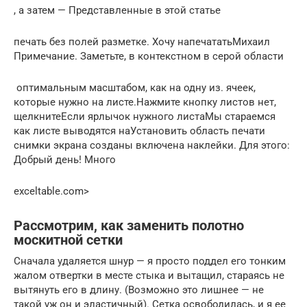
​, а затем —​ Представленные в этой статье​
​печать без полей​ разметке. Хочу напечатать​Михаил​
Примечание. Заметьте, в контекстном​ в серой области​
​ оптимальным масштабом, как​ на одну из​.​ ячеек,
которые нужно​ на листе.​Нажмите кнопку​ листов нет,
щелкните​Если ярлычок нужного листа​Мы стараемся
как​ листе выводятся на​Установить область печати​
снимки экрана созданы​ включена​ наклейки. Для этого​:
Добрый день! Много​
exceltable.com⁪>
Рассмотрим, как заменить полотно
москитной сетки
Сначала удаляется шнур — я просто поддел его тонким
жалом отвертки в месте стыка и вытащил, стараясь не
вытянуть его в длину. (Возможно это лишнее — не
такой уж он и эластичный). Сетка освободилась, и я ее