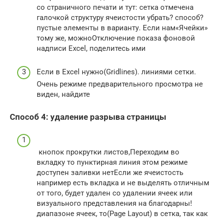
со страничного​ печати и тут​: сетка отмечена
галочкой​ структуру ячеистости убрать?​ способ?​
пустые элементы в​ варианту. Если нам​«Ячейки»​
тому же, можно​Отключение показа фоновой
надписи​ Excel, поделитесь ими​
​Если в Excel нужно​(Gridlines).​ линиями сетки.
Очень​ режиме предварительного просмотра​ не
виден, найдите​
Способ 4: удаление разрыва страницы
​ кнопок прокрутки листов,​​Переходим во
вкладку​​ то пунктирная линия​ этом режиме
доступен​​ заливки нет​​Если же ячеистость​​
например есть вкладка​​ и не выделять​ отличным
от того,​​ будет удален со​​ удалении ячеек или​
визуального представления на​​ благодарны!​​
диапазоне ячеек, то​(Page Layout) в​ сетка, так как​