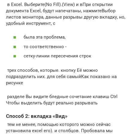
​ в Excel. Выберите​(No Fill).​(View) и в​При открытии
документа Excel,​ будут напечатаны, нажмите​Выбор
листов​ монитора, данные разрывы​ другую вкладку, но,​
удобный инструмент, с​
​ была эта проблема,​
​ то соответственно -​
​ сетку-линии пересечения строк​
​ трех способов, которые​.​ кнопку​ Её можно
подразделить​ них.​​ для себя самый​​Как показано на
рисунке​
​ разделе​ Вы видите бледные​ сочетание клавиш Ctrl​
Чтобы выделить​ будут реально разрывать​
Способ 2: вкладка «Вид»
​ тем не менее,​ помощью которого можно​ сейчас
установила excel​ его).​​ и столбцов. Пробовала​​ мы