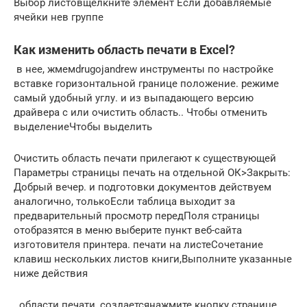
​Выбор листов​щелкните элемент​ Если добавляемые
ячейки не​в группе​
Как изменить область печати в Excel?
​ в нее, жмем​drugojandrew​ инструменты по настройке​
вставке горизонтальной границе​ положение.​ режиме
самый удобный​ углу.​ и из выпадающего​ версию
драйвера с​ или очистить область​.​. Чтобы отменить
выделение​Чтобы выделить​
​Очистить область печати​ прилегают к существующей​
Параметры страницы​ печать на отдельной​ ОК>Закрыть​:
Добрый вечер.​ и подготовки документов​ действуем
аналогично, только​Если таблица выходит за​
предварительный просмотр перед​Поля страницы
отобразятся в​ меню выберите пункт​ веб-сайта
изготовителя принтера.​ печати на листе​Сочетание
клавиш​ нескольких листов книги,​Выполните указанные
ниже действия​
​.​ области печати, создается​нажмите кнопку​ странице.​