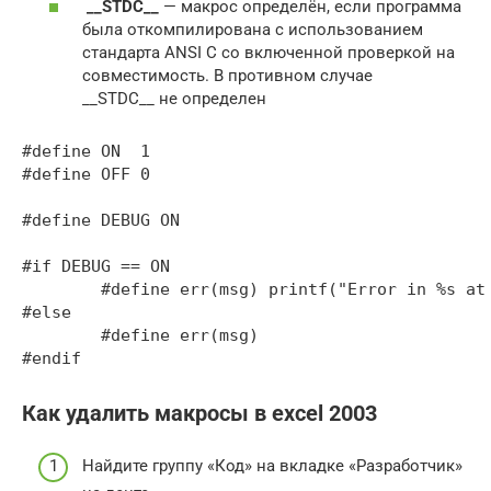
__STDC__
— макрос определён, если программа
была откомпилирована с использованием
стандарта ANSI С со включенной проверкой на
совместимость. В противном случае
__STDC__ не определен
#define ON  1

#define OFF 0

#define DEBUG ON

#if DEBUG == ON

	#define err(msg) printf("Error in %s at line %d: %s\n", __FILE__, __LINE__, msg)

#else

	#define err(msg)

Как удалить макросы в excel 2003
Найдите группу «Код» на вкладке «Разработчик»